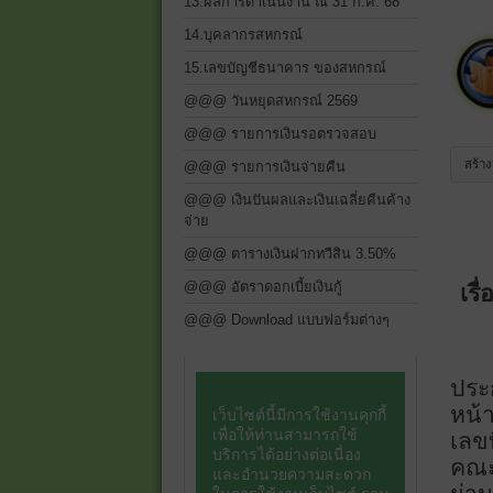
13.ผลการดำเนินงาน ณ 31 ก.ค. 68
14.บุคลากรสหกรณ์
15.เลขบัญชีธนาคาร ของสหกรณ์
@@@ วันหยุดสหกรณ์ 2569
@@@ รายการเงินรอตรวจสอบ
สร้า
@@@ รายการเงินจ่ายคืน
@@@ เงินปันผลและเงินเฉลี่ยคืนค้าง
จ่าย
@@@ ตารางเงินฝากทวีสิน 3.50%
@@@ อัตราดอกเบี้ยเงินกู้
เรื
@@@ Download แบบฟอร์มต่างๆ
ประ
หน้
เลขท
คณะ