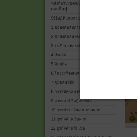
หนังสือรับรองงบประจำปี 2568 และ
แผนฟื้นฟู
$$$ปฏิทินสหกรณ์$$$
1.ข้อบังคับสหกรณ์
2.ข้อบังคับสมาคมฌาปนกิจฯ
3.ระเบียบสหกรณ์ ทั้งหมด
4.ประวัติ
5.พันธกิจ
6.โครงสร้างสหกรณ์เครดิตยูเนี่ยน
7.คู่มือสมาชิก
8.การสมัครสมาชิก
9.สาระน่ารู้เงินกู้สหกรณ์
10.การชำระเงินผ่านธนาคาร
11.ธุรกิจด้านเงินฝาก
12.ธุรกิจด้านสินเชื่อ