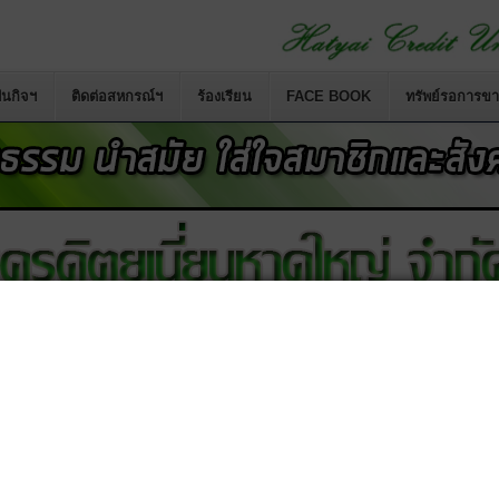
นกิจฯ
ติดต่อสหกรณ์ฯ
ร้องเรียน
FACE BOOK
ทรัพย์รอการข
สหกรณ์เครดิตยูเนี่ยนคอหงส์ จำกัด
เป