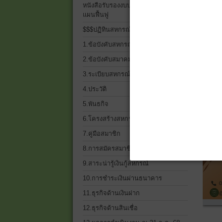
หนังสือรับรองงบประจำปี 2568 และ
แผนฟื้นฟู
$$$ปฏิทินสหกรณ์$$$
1.ข้อบังคับสหกรณ์
2.ข้อบังคับสมาคมฌาปนกิจฯ
3.ระเบียบสหกรณ์ ทั้งหมด
4.ประวัติ
5.พันธกิจ
6.โครงสร้างสหกรณ์เครดิตยูเนี่ยน
7.คู่มือสมาชิก
8.การสมัครสมาชิก
9.สาระน่ารู้เงินกู้สหกรณ์
10.การชำระเงินผ่านธนาคาร
11.ธุรกิจด้านเงินฝาก
12.ธุรกิจด้านสินเชื่อ