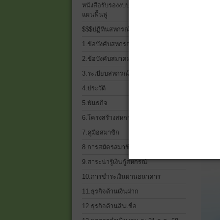
หนังสือรับรองงบประจำปี 2568 และ
แผนฟื้นฟู
$$$ปฏิทินสหกรณ์$$$
ส
1.ข้อบังคับสหกรณ์
2.ข้อบังคับสมาคมฌาปนกิจฯ
3.ระเบียบสหกรณ์ ทั้งหมด
4.ประวัติ
5.พันธกิจ
6.โครงสร้างสหกรณ์เครดิตยูเนี่ยน
7.คู่มือสมาชิก
8.การสมัครสมาชิก
9.สาระน่ารู้เงินกู้สหกรณ์
10.การชำระเงินผ่านธนาคาร
11.ธุรกิจด้านเงินฝาก
12.ธุรกิจด้านสินเชื่อ