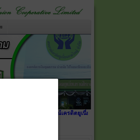
าย
็น
สหกรณ์เครดิตยูเนี่ยนหาดใหญ่ จำกัด