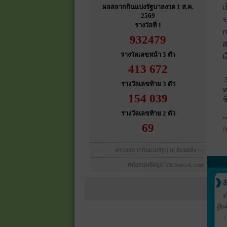
ร
ก
ส
เ
ท
ช
*
เ