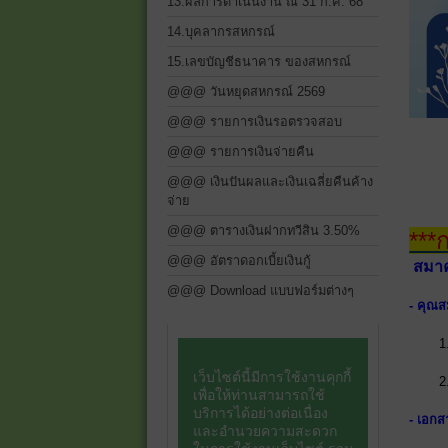
13.ผลการดำเนินงาน ณ 31 ก.ค. 68
14.บุคลากรสหกรณ์
15.เลขบัญชีธนาคาร ของสหกรณ์
@@@ วันหยุดสหกรณ์ 2569
@@@ รายการเงินรอตรวจสอบ
@@@ รายการเงินจ่ายคืน
@@@ เงินปันผลและเงินเฉลี่ยคืนค้าง
จ่าย
@@@ ตารางเงินฝากทวีสิน 3.50%
***
@@@ อัตราดอกเบี้ยเงินกู้
สมาค
@@@ Download แบบฟอร์มต่างๆ
- คุณส
1
2
- เอก