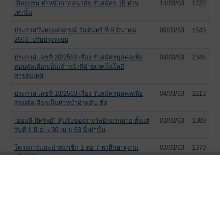
เปิดอบรม ทำหน้ากากอนามัย รับสมัคร 15 ท่าน
14/03/63
1722
เท่านั้น
ประกาศวันหยุดสหกรณ์ วันจันทร์ ที่ 9 มีนาคม
06/03/63
1543
2563..ปรับปรุงระบบ
ประกาศ เลขที่ 20/2563 เรื่อง รับสมัครบุคคลเพื่อ
04/03/63
2346
สอบคัดเลือกเป็นเจ้าหน้าที่ฝ่ายเทคโนโลยี
สารสนเทศ
ประกาศ เลขที่ 19/2563 เรื่อง รับสมัครบุคคลเพื่อ
04/03/63
2213
สอบคัดเลือกเป็นหัวหน้าฝ่ายสินเชื่อ
"ออมดี มีทรัพย์" ลุ้นรับของรางวัลอีกมากมาย ตั้งแต่
03/03/63
1389
วันที่ 1 มี.ค. - 30 เม.ย.63 นี้เท่านั้น
โครงการแนะนำสมาชิก 1 ต่อ 7 พาศึกษาดูงาน
03/03/63
1379
ฟรี!!!!!!!
ประกาศวันหยุดสหกรณ์ ในวันพุธ ที่ 26 กุมภาพันธ์
25/02/63
1514
2563 เนื่องใน วันสหกรณ์แห่งชาติ
โอนเงินปันผลเฉลี่ยคืน และเงินรอจ่ายคืน ระยะ
13/02/63
1499
เวลาเกิน 5 ปี จัดสรรเข้าเป็นทุนสำรองของสหกรณ์