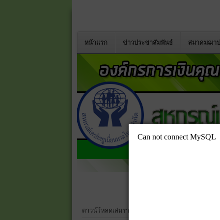
หน้าแรก
ข่าวประชาสัมพันธ์
สมาคมฌาป
สหกรณ์เครดิตยูเนี่ยนคอหงส์ 
ดาวน์โหลดเล่มรายงานประจำปี 2568