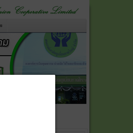
าย
ใหญ่ จำกัด