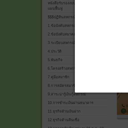
หนังสือรับรองงบประจำปี 2568 และ
แผนฟื้นฟู
$$$ปฏิทินสหกรณ์$$$
1.ข้อบังคับสหกรณ์
2.ข้อบังคับสมาคมฌาปนกิจฯ
3.ระเบียบสหกรณ์ ทั้งหมด
4.ประวัติ
5.พันธกิจ
6.โครงสร้างสหกรณ์เครดิตยูเนี่ยน
7.คู่มือสมาชิก
8.การสมัครสมาชิก
9.สาระน่ารู้เงินกู้สหกรณ์
10.การชำระเงินผ่านธนาคาร
11.ธุรกิจด้านเงินฝาก
12.ธุรกิจด้านสินเชื่อ