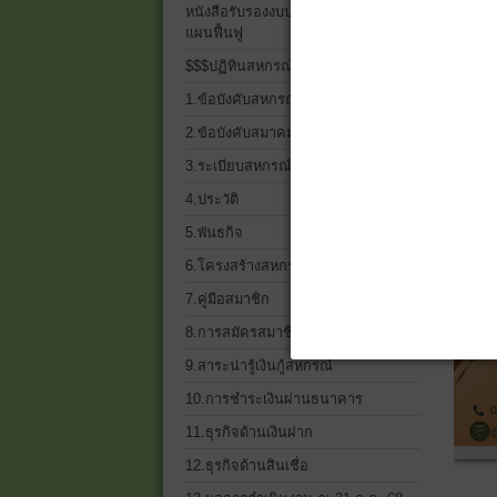
หนังสือรับรองงบประจำปี 2568 และ
แผนฟื้นฟู
$$$ปฏิทินสหกรณ์$$$
1.ข้อบังคับสหกรณ์
2.ข้อบังคับสมาคมฌาปนกิจฯ
3.ระเบียบสหกรณ์ ทั้งหมด
4.ประวัติ
5.พันธกิจ
6.โครงสร้างสหกรณ์เครดิตยูเนี่ยน
7.คู่มือสมาชิก
8.การสมัครสมาชิก
9.สาระน่ารู้เงินกู้สหกรณ์
10.การชำระเงินผ่านธนาคาร
11.ธุรกิจด้านเงินฝาก
12.ธุรกิจด้านสินเชื่อ