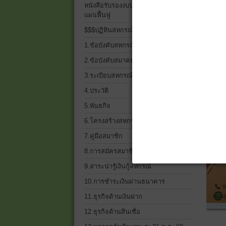
หนังสือรับรองงบประจำปี 2568 และ
แผนฟื้นฟู
$$$ปฏิทินสหกรณ์$$$
1.ข้อบังคับสหกรณ์
2.ข้อบังคับสมาคมฌาปนกิจฯ
3.ระเบียบสหกรณ์ ทั้งหมด
4.ประวัติ
5.พันธกิจ
6.โครงสร้างสหกรณ์เครดิตยูเนี่ยน
7.คู่มือสมาชิก
8.การสมัครสมาชิก
9.สาระน่ารู้เงินกู้สหกรณ์
10.การชำระเงินผ่านธนาคาร
11.ธุรกิจด้านเงินฝาก
12.ธุรกิจด้านสินเชื่อ