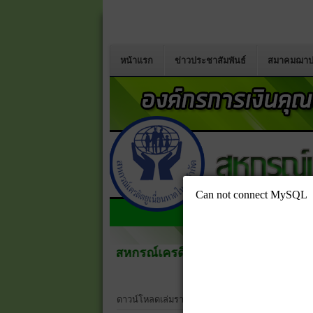
หน้าแรก
ข่าวประชาสัมพันธ์
สมาคมฌาป
สหกรณ์เครดิตยูเนี่ยนคอหงส์ จำกัด
เปลี่ยนชื่อ
ดาวน์โหลดเล่มรายงานประจำปี 2568