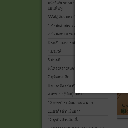
หนังสือรับรองงบประจำปี 2568 และ
แผนฟื้นฟู
$$$ปฏิทินสหกรณ์$$$
1.ข้อบังคับสหกรณ์
2.ข้อบังคับสมาคมฌาปนกิจฯ
3.ระเบียบสหกรณ์ ทั้งหมด
4.ประวัติ
5.พันธกิจ
6.โครงสร้างสหกรณ์เครดิตยูเนี่ยน
7.คู่มือสมาชิก
8.การสมัครสมาชิก
9.สาระน่ารู้เงินกู้สหกรณ์
10.การชำระเงินผ่านธนาคาร
11.ธุรกิจด้านเงินฝาก
12.ธุรกิจด้านสินเชื่อ