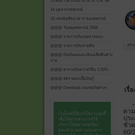
13.ผลการดำเนินงาน ณ 31 ก.ค. 68
14.บุคลากรสหกรณ์
15.เลขบัญชีธนาคาร ของสหกรณ์
@@@ วันหยุดสหกรณ์ 2569
@@@ รายการเงินรอตรวจสอบ
สร้า
@@@ รายการเงินจ่ายคืน
@@@ เงินปันผลและเงินเฉลี่ยคืนค้าง
จ่าย
@@@ ตารางเงินฝากทวีสิน 3.50%
@@@ อัตราดอกเบี้ยเงินกู้
@@@ Download แบบฟอร์มต่างๆ
เรื่
-
ตาม
ประก
ชั่
60
/