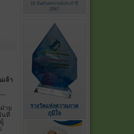
10 อันดับสหกรณ์ประจำปี
2567
นเจ้า
---
รางวัลแห่งความภาค
่ฝ่าย
ภูมิใจ
นที่
ู้
ย