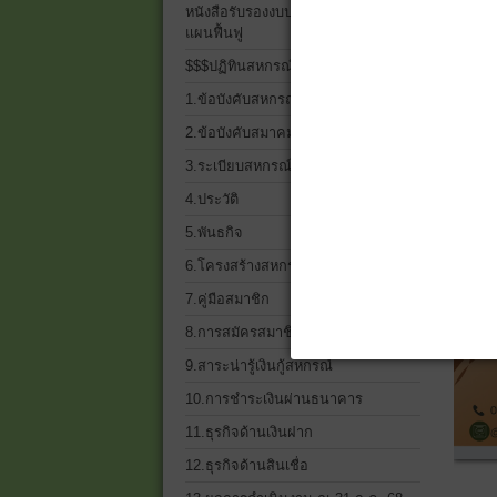
หนังสือรับรองงบประจำปี 2568 และ
แผนฟื้นฟู
$$$ปฏิทินสหกรณ์$$$
1.ข้อบังคับสหกรณ์
2.ข้อบังคับสมาคมฌาปนกิจฯ
3.ระเบียบสหกรณ์ ทั้งหมด
4.ประวัติ
5.พันธกิจ
6.โครงสร้างสหกรณ์เครดิตยูเนี่ยน
7.คู่มือสมาชิก
8.การสมัครสมาชิก
9.สาระน่ารู้เงินกู้สหกรณ์
10.การชำระเงินผ่านธนาคาร
11.ธุรกิจด้านเงินฝาก
12.ธุรกิจด้านสินเชื่อ