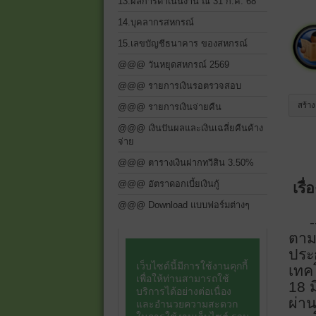
13.ผลการดำเนินงาน ณ 31 ก.ค. 68
14.บุคลากรสหกรณ์
15.เลขบัญชีธนาคาร ของสหกรณ์
@@@ วันหยุดสหกรณ์ 2569
@@@ รายการเงินรอตรวจสอบ
สร้าง
@@@ รายการเงินจ่ายคืน
@@@ เงินปันผลและเงินเฉลี่ยคืนค้าง
จ่าย
@@@ ตารางเงินฝากทวีสิน 3.50%
@@@ อัตราดอกเบี้ยเงินกู้
เรื
@@@ Download แบบฟอร์มต่างๆ
-
ตาม
ประก
เทค
18 ม
ผ่าน