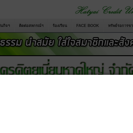
นกิจฯ
ติดต่อสหกรณ์ฯ
ร้องเรียน
FACE BOOK
ทรัพย์รอการข
สหกรณ์เครดิตยูเนี่ยนคอหงส์ จำกั