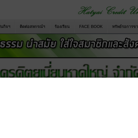
นกิจฯ
ติดต่อสหกรณ์ฯ
ร้องเรียน
FACE BOOK
ทรัพย์รอการข
สหกรณ์เครดิตยูเนี่ยนคอหงส์ จำกัด
เป