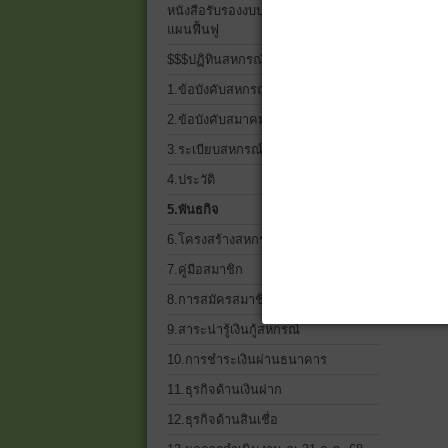
พันธ
หนังสือรับรองงบประจำปี 2568 และ
แผนฟื้นฟู
$$$ปฏิทินสหกรณ์$$$
1.ข้อบังคับสหกรณ์
2.ข้อบังคับสมาคมฌาปนกิจฯ
3.ระเบียบสหกรณ์ ทั้งหมด
4.ประวัติ
5.พันธกิจ
6.โครงสร้างสหกรณ์เครดิตยูเนี่ยน
7.คู่มือสมาชิก
8.การสมัครสมาชิก
9.สาระน่ารู้เงินกู้สหกรณ์
10.การชำระเงินผ่านธนาคาร
11.ธุรกิจด้านเงินฝาก
12.ธุรกิจด้านสินเชื่อ